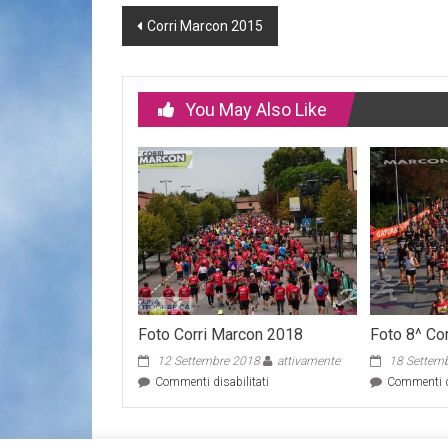
Post
Corri Marcon 2015
navigation
You May Also Like
Foto Corri Marcon 2018
Foto 8^ Co
12 Settembre 2018
attivamente
18 Settem
su
Commenti disabilitati
Commenti di
Foto
Corri
Marcon