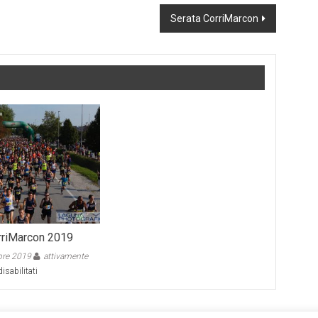
Serata CorriMarcon
rriMarcon 2019
bre 2019
attivamente
su
sabilitati
Foto
8^
CorriMarcon