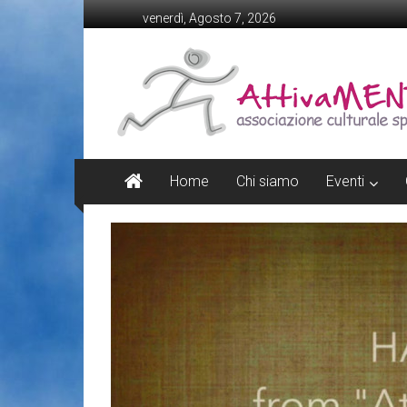
Skip
venerdì, Agosto 7, 2026
to
content
Attivamente
Marcon
Associazione
Culturale
Sportiva
Home
Chi siamo
Eventi