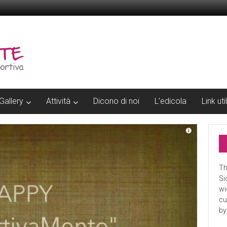
Gallery
Attività
Dicono di noi
L’edicola
Link util
Th
Si
wi
cu
by