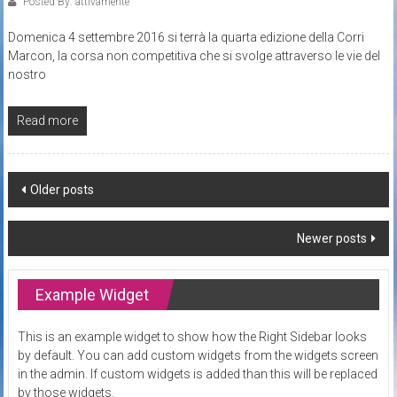
Posted By: attivamente
Domenica 4 settembre 2016 si terrà la quarta edizione della Corri
Marcon, la corsa non competitiva che si svolge attraverso le vie del
nostro
Read more
Posts
Older posts
navigation
Newer posts
Example Widget
This is an example widget to show how the Right Sidebar looks
by default. You can add custom widgets from the widgets screen
in the admin. If custom widgets is added than this will be replaced
by those widgets.